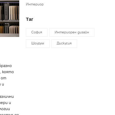
Интериор
Таг
София
Интериорен дизайн
Шоурум
Дискусия
бразно
), която
– от
 и
азлични
нери и
логии
достъп до