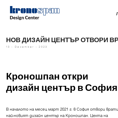
Skip
to
main
content
НОВ ДИЗАЙН ЦЕНТЪР ОТВОРИ В
13 - December - 2023
Кроношпан откри
дизайн център в София
В началото на месец март 2021 г. в София отвори врат
най-новият дизайн център на Кроношпан. Целта на