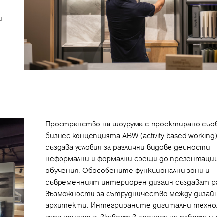
и
Пространство на шоурума е проектирано съо
бизнес концепцията ABW (activity based working
създава условия за различни видове дейности 
неформални и формални срещи до презентации
обучения. Обособените функционални зони и
съвременният интериорен дизайн създават р
възможности за сътрудничество между дизай
архитекти. Интегрираните дигитални техно
гарантират гъвкавост в процеса на работа и 