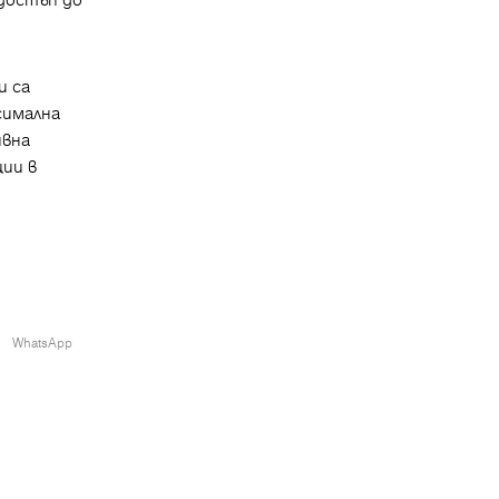
и са
симална
ивна
ии в
WhatsApp