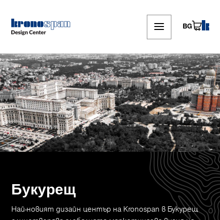
Skip
to
main
BG
content
Букурещ
Най-новият дизайн център на Kronospan в Букурещ