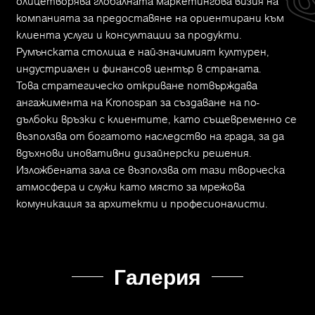
олицетворява глобалната маркетингова визия на
компанията за предоставяне на ориентирани към
клиента услуги и консултации за продукти.
Румънската столица е най-значимият културен,
индустриален и финансов център в страната.
Това стратегическо откриване потвърждава
ангажимента на Kronospan за създаване на по-
дълбоки връзки с клиентите, като същевременно се
възползва от богатото наследство на града, за да
вдъхнови иновативни дизайнерски решения.
Изложбената зала се възползва от тази творческа
атмосфера и служи като място за мрежова
комуникация за архитекти и професионалисти.
Галерия