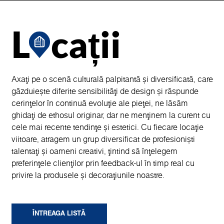
L
cații
Axați pe o scenă culturală palpitantă și diversificată, care
găzduiește diferite sensibilități de design și răspunde
cerințelor în continuă evoluție ale pieței, ne lăsăm
ghidați de ethosul originar, dar ne menținem la curent cu
cele mai recente tendințe și estetici. Cu fiecare locație
viitoare, atragem un grup diversificat de profesioniști
talentați și oameni creativi, țintind să înțelegem
preferințele clienților prin feedback-ul în timp real cu
privire la produsele și decorațiunile noastre.
ÎNTREAGA LISTĂ