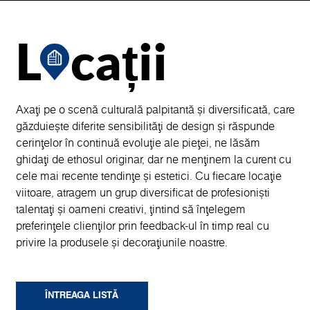
L
cații
Axați pe o scenă culturală palpitantă și diversificată, care
găzduiește diferite sensibilități de design și răspunde
cerințelor în continuă evoluție ale pieței, ne lăsăm
ghidați de ethosul originar, dar ne menținem la curent cu
cele mai recente tendințe și estetici. Cu fiecare locație
viitoare, atragem un grup diversificat de profesioniști
talentați și oameni creativi, țintind să înțelegem
preferințele clienților prin feedback-ul în timp real cu
privire la produsele și decorațiunile noastre.
ÎNTREAGA LISTĂ