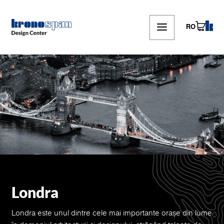
Skip
to
main
RO
content
Londra
Londra este unul dintre cele mai importante orașe din lume