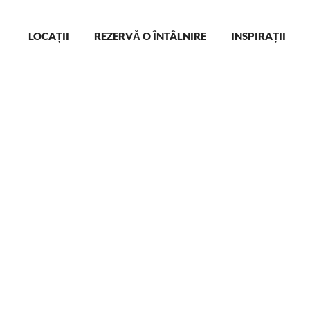
Main
LOCAȚII
REZERVĂ O ÎNTÂLNIRE
INSPIRAȚII
navigation